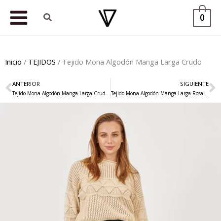
Ir
Buscar
0
al
contenido
Inicio
/
TEJIDOS
/ Tejido Mona Algodón Manga Larga Crudo
ANTERIOR
SIGUIENTE
Ant
S
Tejido Mona Algodón Manga Larga Crudo / Negro
Tejido Mona Algodón Manga Larga Rosa Flúor