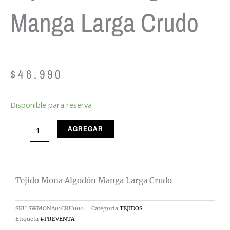
Manga Larga Crudo
$
46.990
Tejido
Disponible para reserva
Mona
AGREGAR
Algodón
Manga
Larga
Crudo
Tejido Mona Algodón Manga Larga Crudo
cantidad
SKU
SWMONA01CRU000
Categoría
TEJIDOS
Etiqueta
#PREVENTA