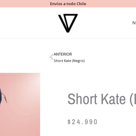
Envíos a todo Chile
N
ANTERIOR
Ant
Short Kate (Negro)
Short Kate 
$
24.990