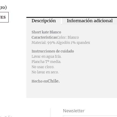
tiene
gro)
múltiples
NES
variantes.
Descripción
Información adicional
Las
Short kate Blanco
opciones
Características
Color: Blanco
se
Material: 99% Algodón 1% spandex
pueden
Instrucciones de cuidado
Lavar en agua fría.
elegir
Plancha Tº media.
en
No usar cloro.
la
No lavar en seco.
página
Chile.
Hecho en
de
producto
Newsletter