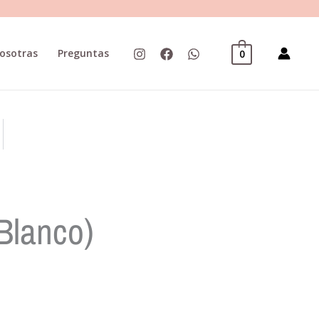
osotras
Preguntas
0
(Blanco)