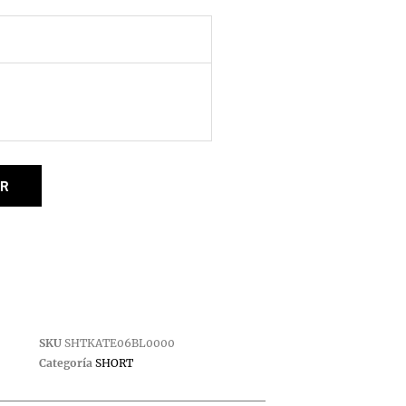
R
SKU
SHTKATE06BL0000
Categoría
SHORT