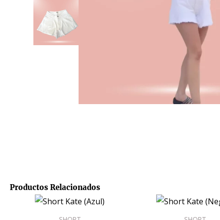
Productos Relacionados
Este
producto
SHORT
SHORT