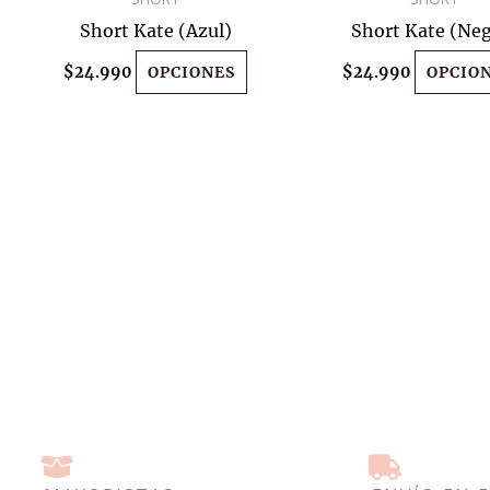
tiene
Short Kate (Azul)
Short Kate (Ne
múltiples
$
24.990
OPCIONES
$
24.990
OPCIO
variantes.
Las
opciones
se
pueden
elegir
en
la
página
de
producto