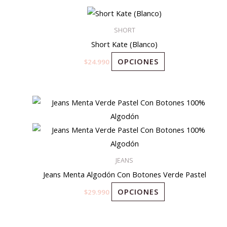
Este
producto
SHORT
tiene
Short Kate (Blanco)
múltiples
OPCIONES
$
24.990
variantes.
Las
opciones
Este
se
producto
pueden
tiene
elegir
múltiples
en
variantes.
JEANS
la
Las
Jeans Menta Algodón Con Botones Verde Pastel
página
opciones
de
OPCIONES
$
29.990
se
producto
pueden
elegir