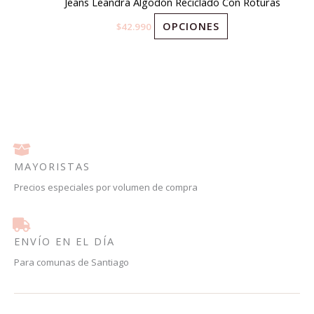
la
Jeans Leandra Algodón Reciclado Con Roturas
variantes.
página
OPCIONES
$
42.990
Las
de
opciones
producto
se
pueden
elegir
en
la
página
MAYORISTAS
de
Precios especiales por volumen de compra
producto
ENVÍO EN EL DÍA
Para comunas de Santiago