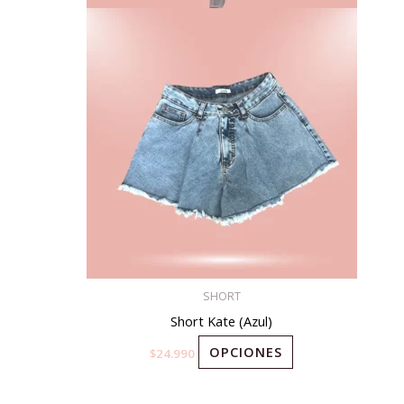
la
página
de
producto
SHORT
Short Kate (Azul)
OPCIONES
$
24.990